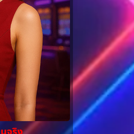
่นจริง