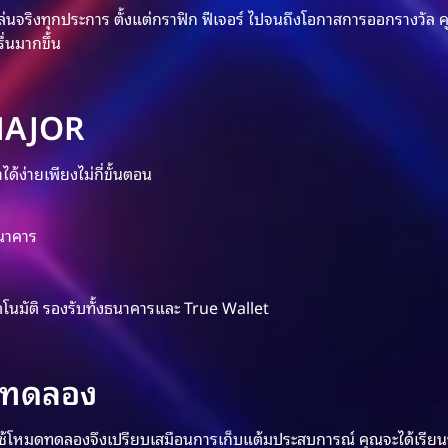
ิงทุกประการ ตั้งแต่กราฟิก ฟีเจอร์ ไปจนถึงโอกาสการออกรางวัล คุณจ
่นมากขึ้น
2GMAJOR
ง่ายเพียงไม่กี่ขั้นตอน
ธนาคาร
ตโนมัติ รองรับทั้งธนาคารและ True Wallet
มดทดลอง
การใช้โหมดทดลองจึงเปรียบเสมือนการเก็บแต้มประสบการณ์ คุณจะได้เรียน