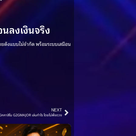
อนลงเงินจริง
่ายดังแบบไม่จำกัด พร้อมระบบเสมือน
จ
NEXT
นิคคาสิโน G2GMAJOR เล่นกำไร โดยไม่พึ่งดวง