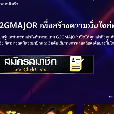
หมดตัวเร็ว
2GMAJOR เพื่อสร้างความมั่นใจก่
ียนรู้และทำความเข้าใจกับระบบเกม G2GMAJOR เปิดให้คุณเข้าถึงทุกค
จริง ก็สามารถสมัครสมาชิกและเริ่มต้นเส้นทางการเล่นสล็อตได้อย่างมั่นใ
เทค