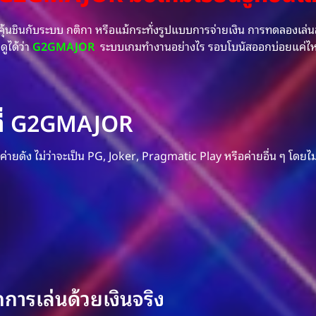
่คุ้นชินกับระบบ กติกา หรือแม้กระทั่งรูปแบบการจ่ายเงิน การทดลองเล่
ดูได้ว่า
G2GMAJOR
ระบบเกมทำงานอย่างไร รอบโบนัสออกบ่อยแค่ไห
ที่ G2GMAJOR
ดัง ไม่ว่าจะเป็น PG, Joker, Pragmatic Play หรือค่ายอื่น ๆ โดยไม่
การเล่นด้วยเงินจริง