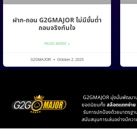
ฝาก-ถอน G2GMAJOR ไม่มีขั้นต่ำ
ถอนจริงทันใจ
READ MORE »
G2GMAJOR
October 2, 2025
G2GMAJOR มุ่งมั่นพัฒนาป
ยอดนิยมทั้ง
สล็อตแตกง่าย
รับการปกป้องด้วยมาตรฐา
สนับสนุนการเล่นอย่างมีควา