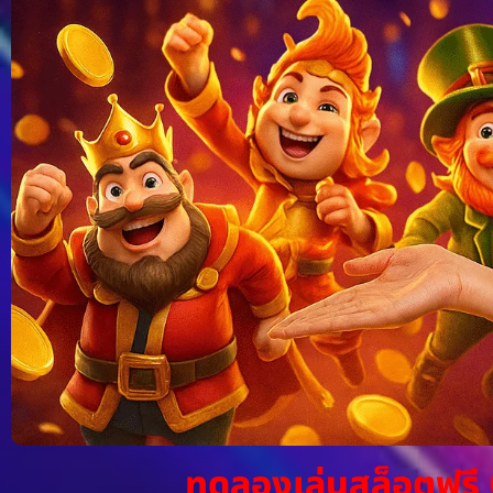
ทดลองเล่นสล็อตฟรี 