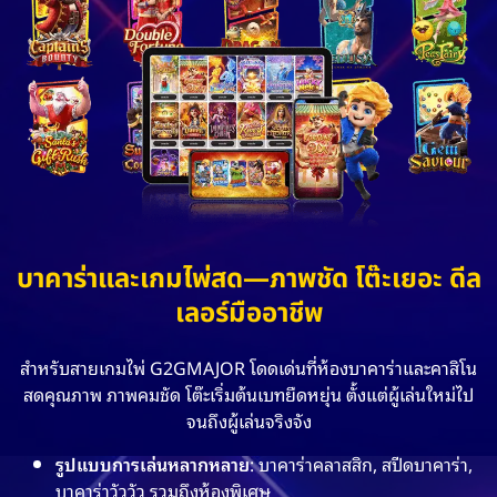
บาคาร่าและเกมไพ่สด—ภาพชัด โต๊ะเยอะ ดีล
เลอร์มืออาชีพ
สำหรับสายเกมไพ่ G2GMAJOR โดดเด่นที่ห้องบาคาร่าและคาสิโน
สดคุณภาพ ภาพคมชัด โต๊ะเริ่มต้นเบทยืดหยุ่น ตั้งแต่ผู้เล่นใหม่ไป
จนถึงผู้เล่นจริงจัง
รูปแบบการเล่นหลากหลาย
: บาคาร่าคลาสสิก, สปีดบาคาร่า,
บาคาร่าวัววัว รวมถึงห้องพิเศษ