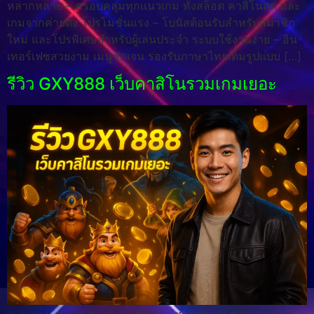
หลากหลาย – ครอบคลุมทุกแนวเกม ทั้งสล็อต คาสิโนสด และ
เกมจากค่ายดัง โปรโมชั่นแรง – โบนัสต้อนรับสำหรับสมาชิก
ใหม่ และโปรพิเศษสำหรับผู้เล่นประจำ ระบบใช้งานง่าย – อิน
เทอร์เฟซสวยงาม เมนูชัดเจน รองรับภาษาไทยเต็มรูปแบบ […]
รีวิว GXY888 เว็บคาสิโนรวมเกมเยอะ