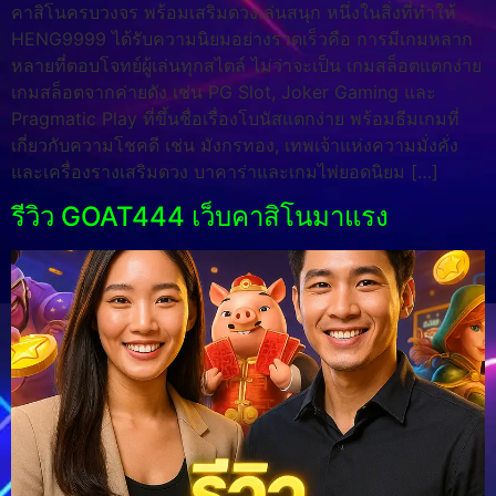
คาสิโนครบวงจร พร้อมเสริมดวงเล่นสนุก หนึ่งในสิ่งที่ทำให้
HENG9999 ได้รับความนิยมอย่างรวดเร็วคือ การมีเกมหลาก
หลายที่ตอบโจทย์ผู้เล่นทุกสไตล์ ไม่ว่าจะเป็น เกมสล็อตแตกง่าย
เกมสล็อตจากค่ายดัง เช่น PG Slot, Joker Gaming และ
Pragmatic Play ที่ขึ้นชื่อเรื่องโบนัสแตกง่าย พร้อมธีมเกมที่
เกี่ยวกับความโชคดี เช่น มังกรทอง, เทพเจ้าแห่งความมั่งคั่ง
และเครื่องรางเสริมดวง บาคาร่าและเกมไพ่ยอดนิยม […]
รีวิว GOAT444 เว็บคาสิโนมาแรง