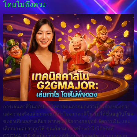
โดยไม่พึ่งดวง
การเล่นคาสิโนออนไลน์หลายคนอาจมองว่าเป็นเรื่องของดวง
แต่ความจริงแล้วการจะได้กำไรจากคาสิโน ไม่ได้ขึ้นอยู่กับโชค
ชะตาเพียงอย่างเดียว หากคุณรู้จักวางกลยุทธ์ จัดการเงิน และ
เลือกเกมอย่างถูกวิธี คุณก็สามารถสร้างกำไรได้จริงที่
G2GMAJOR ซึ่งเป็นเว็บตรงที่มีระบบปลอดภัยและเกมหลาก