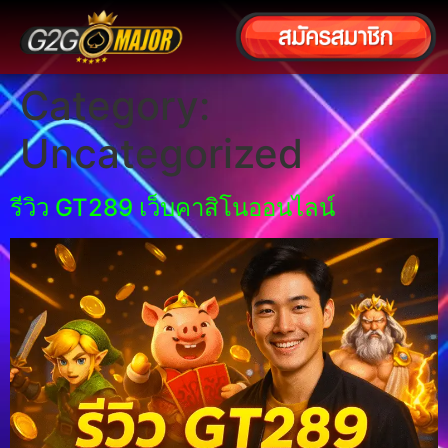
Category:
Uncategorized
รีวิว GT289 เว็บคาสิโนออนไลน์