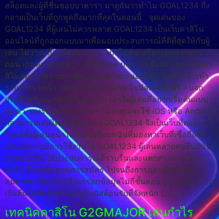
สล็อตและผู้ที่ชื่นชอบบาคาร่า มาดูกันว่าทำไม GOAL1234 ถึง
กลายเป็นเว็บที่ถูกพูดถึงมากที่สุดในตอนนี้ จุดเด่นของ
GOAL1234 ที่ผู้เล่นไม่ควรพลาด GOAL1234 เป็นเว็บคาสิโน
ออนไลน์ที่ถูกออกแบบมาเพื่อมอบประสบการณ์ที่ดีที่สุดให้กับผู้
เล่น ไม่ว่าจะเป็นเรื่องของเกม โปรโมชั่น หรือระบบการฝาก
ถอน เกมครบทุกแนว – มีทั้งสล็อต บาคาร่า ยิงปลา และเกมคา
สิโนสดจากหลายค่ายดัง ระบบฝากถอนออโต้ – รองรับการทำ
รายการรวดเร็ว ปลอดภัย ใช้งานง่าย โบนัสเครดิตฟรี – แจก
จริงสำหรับสมาชิกใหม่และเก่า เอาใจผู้เล่นที่อยากเริ่มต้นแบบ
คุ้มค่า รองรับมือถือ 100% – ไม่ว่าคุณจะใช้ iOS หรือ Android
ก็สามารถเล่นได้ทุกที่ทุกเวลา GOAL1234 จึงเป็นเว็บที่ตอบ
โจทย์ทั้งผู้เล่นหน้าใหม่และเซียนพนันที่มองหาเว็บที่เชื่อถือได้
ประสบการณ์การใช้งานใน GOAL1234 ผู้เล่นหลายคนยืนยันว่า
GOAL1234 ให้ประสบการณ์ที่ราบรื่นและแตกต่างจากเว็บ
ทั่วไป ตั้งแต่ขั้นตอนการสมัคร ไปจนถึงการถอนเงิน ระบบ
สมัครสมาชิกง่าย เพียงกรอกข้อมูลไม่กี่ขั้นตอน ผู้เล่นก็สามารถ
เริ่มต้นได้ทันที พร้อมรับโบนัสต้อนรับที่จัดหนัก […]
เทคนิคคาสิโน G2GMAJOR เล่นกำไร