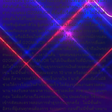
โนออนไลน์ ผู้เล่นทุกคนล้วนมองหาความสะดวก รวดเร็ว และ
ที่สำคัญคือ “ได้เงินจริง” บทความนี้จะพาคุณไปรู้จักกับระบบ
ฝาก-ถอนของ G2GMAJOR ที่ขึ้นชื่อเรื่องความเร็ว ไม่มีขั้นต่ำ
และมั่นใจได้ในทุกขั้นตอน ทำไมระบบฝาก-ถอนจึงสำคัญ
สำหรับผู้เล่นคาสิโน ผู้เล่นคาสิโนออนไลน์มักกังวลเรื่องความ
ปลอดภัยและความรวดเร็วของการฝาก-ถอน หากระบบล่าช้า
ยุ่งยาก หรือมีเงื่อนไขซับซ้อน ย่อมทำให้ประสบการณ์การเล่น
สะดุด แต่ที่ G2GMAJOR คุณจะสัมผัสได้ถึงการบริการที่แตก
ต่าง เพราะทุกขั้นตอนถูกออกแบบมาเพื่อให้ผู้เล่นเข้าถึงเงินของ
ตนเองได้จริงภายในเวลาอันสั้น จุดเด่นของระบบฝาก-ถอน
G2GMAJOR G2GMAJOR ไม่ได้เป็นเพียงเว็บที่มีเกมครบ แต่
ยังใส่ใจการให้บริการด้านธุรกรรมการเงินด้วยจุดเด่นหลายด้าน
เช่น ไม่มีขั้นต่ำ: ไม่ว่าคุณจะฝาก 10 บาท หรือถอนเพียงเล็ก
น้อย ก็สามารถทำได้ ความเร็วภายใน 1 นาที: ระบบอัตโนมัติ
ช่วยให้การโอนเงินสำเร็จรวดเร็ว ไม่ต้องรอทีมงานตรวจสอบ
นาน รองรับหลายธนาคารและทรูวอลเล็ท: สะดวกกับผู้เล่นทุก
กลุ่ม ไม่ต้องกังวลเรื่องช่องทางการเงิน ปลอดภัยสูง: ใช้ระบบ
เข้ารหัสและตรวจสอบการทำธุรกรรมทุกครั้ง ไม่มีขั้นต่ำ:
อิสระที่ผู้เล่นทุกคนต้องการ ระบบฝาก-ถอนที่ไม่มีขั้นต่ำเหมาะ