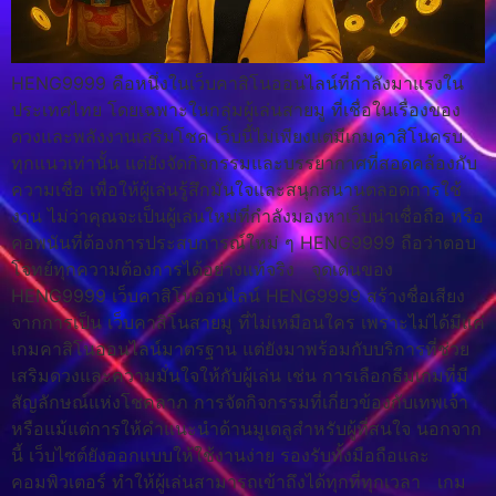
HENG9999 คือหนึ่งในเว็บคาสิโนออนไลน์ที่กำลังมาแรงใน
ประเทศไทย โดยเฉพาะในกลุ่มผู้เล่นสายมู ที่เชื่อในเรื่องของ
ดวงและพลังงานเสริมโชค เว็บนี้ไม่เพียงแต่มีเกมคาสิโนครบ
ทุกแนวเท่านั้น แต่ยังจัดกิจกรรมและบรรยากาศที่สอดคล้องกับ
ความเชื่อ เพื่อให้ผู้เล่นรู้สึกมั่นใจและสนุกสนานตลอดการใช้
งาน ไม่ว่าคุณจะเป็นผู้เล่นใหม่ที่กำลังมองหาเว็บน่าเชื่อถือ หรือ
คอพนันที่ต้องการประสบการณ์ใหม่ ๆ HENG9999 ถือว่าตอบ
โจทย์ทุกความต้องการได้อย่างแท้จริง จุดเด่นของ
HENG9999 เว็บคาสิโนออนไลน์ HENG9999 สร้างชื่อเสียง
จากการเป็น เว็บคาสิโนสายมู ที่ไม่เหมือนใคร เพราะไม่ได้มีแค่
เกมคาสิโนออนไลน์มาตรฐาน แต่ยังมาพร้อมกับบริการที่ช่วย
เสริมดวงและความมั่นใจให้กับผู้เล่น เช่น การเลือกธีมเกมที่มี
สัญลักษณ์แห่งโชคลาภ การจัดกิจกรรมที่เกี่ยวข้องกับเทพเจ้า
หรือแม้แต่การให้คำแนะนำด้านมูเตลูสำหรับผู้ที่สนใจ นอกจาก
นี้ เว็บไซต์ยังออกแบบให้ใช้งานง่าย รองรับทั้งมือถือและ
คอมพิวเตอร์ ทำให้ผู้เล่นสามารถเข้าถึงได้ทุกที่ทุกเวลา เกม