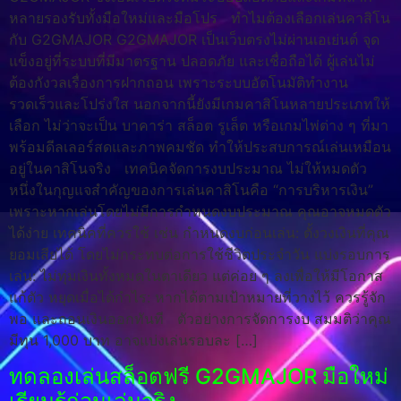
หลายรองรับทั้งมือใหม่และมือโปร ทำไมต้องเลือกเล่นคาสิโน
กับ G2GMAJOR G2GMAJOR เป็นเว็บตรงไม่ผ่านเอเย่นต์ จุด
แข็งอยู่ที่ระบบที่มีมาตรฐาน ปลอดภัย และเชื่อถือได้ ผู้เล่นไม่
ต้องกังวลเรื่องการฝากถอน เพราะระบบอัตโนมัติทำงาน
รวดเร็วและโปร่งใส นอกจากนี้ยังมีเกมคาสิโนหลายประเภทให้
เลือก ไม่ว่าจะเป็น บาคาร่า สล็อต รูเล็ต หรือเกมไพ่ต่าง ๆ ที่มา
พร้อมดีลเลอร์สดและภาพคมชัด ทำให้ประสบการณ์เล่นเหมือน
อยู่ในคาสิโนจริง เทคนิคจัดการงบประมาณ ไม่ให้หมดตัว
หนึ่งในกุญแจสำคัญของการเล่นคาสิโนคือ “การบริหารเงิน”
เพราะหากเล่นโดยไม่มีการกำหนดงบประมาณ คุณอาจหมดตัว
ได้ง่าย เทคนิคที่ควรใช้ เช่น กำหนดงบก่อนเล่น: ตั้งวงเงินที่คุณ
ยอมเสียได้ โดยไม่กระทบต่อการใช้ชีวิตประจำวัน แบ่งรอบการ
เล่น: ไม่ทุ่มเงินทั้งหมดในตาเดียว แต่ค่อย ๆ ลงเพื่อให้มีโอกาส
แก้ตัว หยุดเมื่อได้กำไร: หากได้ตามเป้าหมายที่วางไว้ ควรรู้จัก
พอ และถอนเงินออกทันที ตัวอย่างการจัดการงบ สมมติว่าคุณ
มีทุน 1,000 บาท อาจแบ่งเล่นรอบละ […]
ทดลองเล่นสล็อตฟรี G2GMAJOR มือใหม่