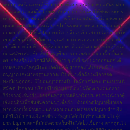
คนกลางหรือเอเย่นต์เข้ามาเกี่ยวข้อง ผู้เล่นสามารถสมัคร ฝาก-
ถอน และเข้าเล่นได้โดยตรงกับทางเว็บ สิ่งนี้ทำให้ขั้นตอนการ
ทำธุรกรรมง่ายขึ้น ลดปัญหาการโกง และมั่นใจได้ว่าเงินของ
คุณจะไม่ถูกตัดทอนหรือหายไปในระหว่างทาง การเลือกเล่น
เว็บตรงยังช่วยให้ได้รับการบริการที่รวดเร็ว เพราะไม่ต้องรอให้
เอเย่นต์อนุมัติหรือจัดการ คุณสามารถควบคุมการเล่นของตัว
เองได้อย่างเต็มที่ วิธีเช็คว่าเว็บคาสิโนเป็นเว็บตรงจริงหรือไม่
ก่อนสมัครสมาชิก สิ่งสำคัญคือการตรวจสอบว่าเว็บนั้นเป็นเว็บ
ตรงจริงหรือไม่ โดยมีวิธีเช็คง่าย ๆ ดังนี้ ระบบฝากถอนออโต้:
เว็บตรงส่วนใหญ่มีระบบอัตโนมัติ ฝากถอนได้เองทันที ใบ
อนุญาตและมาตรฐานสากล: เว็บที่น่าเชื่อถือจะมีการจด
ทะเบียนถูกต้อง มีใบอนุญาตรองรับ ไม่มีการบังคับผ่านเอเย่นต์:
สมัคร ฝากถอน หรือแก้ไขข้อมูลได้เอง ไม่ต้องผ่านคนกลาง
รีวิวจากผู้เล่นจริง: ลองค้นหาความเห็นหรือประสบการณ์จากผู้
เล่นคนอื่นเพื่อยืนยันความน่าเชื่อถือ ตัวอย่างปัญหาที่มักเจอ
หากเลือกเว็บผ่านเอเย่นต์ หลายคนอาจเคยเจอปัญหา ฝากเงิน
แล้วไม่เข้า ถอนเงินล่าช้า หรือถูกบังคับให้ทำตามเงื่อนไขยุ่ง
ยาก ปัญหาเหล่านี้มักเกิดจากเว็บที่ไม่ได้เป็นเว็บตรง หากคุณไม่
อยากเสี่ยงเสียเวลาและเงิน การเลือกเว็บตรงคือวิธีที่ปลอดภัย